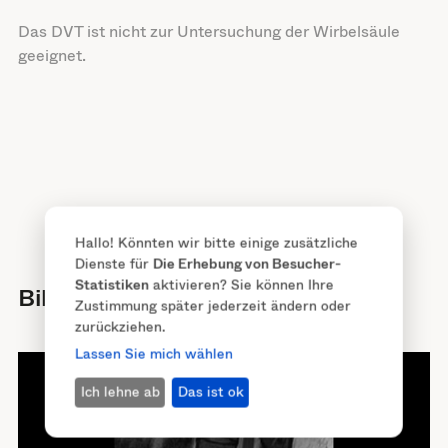
Das DVT ist nicht zur Untersuchung der Wirbelsäule
geeignet.
Hallo! Könnten wir bitte einige zusätzliche
Dienste für
Die Erhebung von Besucher-
Statistiken
aktivieren? Sie können Ihre
Bildeindrücke
Zustimmung später jederzeit ändern oder
zurückziehen.
Lassen Sie mich wählen
Ich lehne ab
Das ist ok