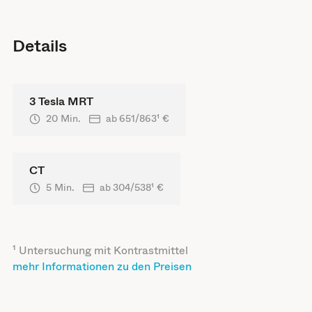
Details
3 Tesla MRT
20 Min.
ab
651/863
¹ €
CT
5 Min.
ab
304/538
¹ €
¹ Untersuchung mit Kontrastmittel
mehr Informationen zu den Preisen