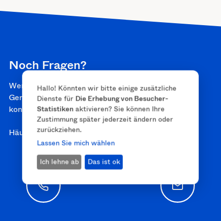
Noch Fragen?
Werfen Sie einen Blick in unser umfangreiches FAQ.
Hallo! Könnten wir bitte einige zusätzliche
Gerne können Sie uns bei Fragen auch persönlich
Dienste für
Die Erhebung von Besucher-
kontaktieren. Wir nehmen uns gerne Zeit für Sie.
Statistiken
aktivieren? Sie können Ihre
Zustimmung später jederzeit ändern oder
zurückziehen.
Häufige Fragen
Lassen Sie mich wählen
Ich lehne ab
Das ist ok