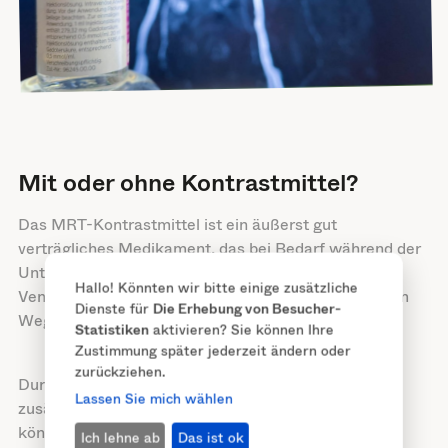
Mit oder ohne Kontrastmittel?
Das MRT-Kontrastmittel ist ein äußerst gut
verträgliches Medikament, das bei Bedarf während der
Untersuchung über einen Zugang im Arm über die
Hallo! Könnten wir bitte einige zusätzliche
Venen gespritzt wird und vom Körper auf natürlichem
Dienste für
Die Erhebung von Besucher-
Wege ausgeschieden wird.
Statistiken
aktivieren? Sie können Ihre
Zustimmung später jederzeit ändern oder
zurückziehen.
Durch die Gabe eines Kontrastmittels werden
Lassen Sie mich wählen
zusätzliche Informationen gewonnen, die helfen
können, eine genauere Diagnose zu stellen. Viele
Ich lehne ab
Das ist ok