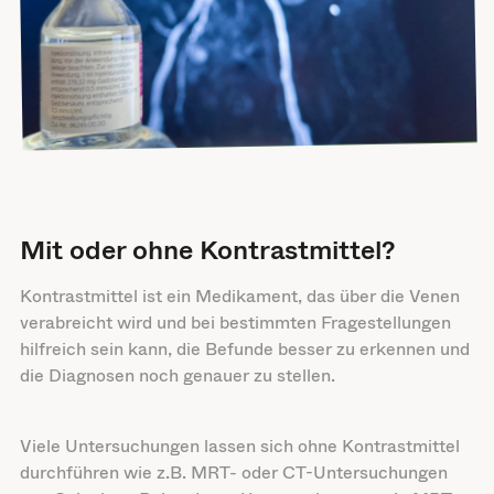
Mit oder ohne Kontrastmittel?
Kontrastmittel ist ein Medikament, das über die Venen
verabreicht wird und bei bestimmten Fragestellungen
hilfreich sein kann, die Befunde besser zu erkennen und
die Diagnosen noch genauer zu stellen.
Viele Untersuchungen lassen sich ohne Kontrastmittel
durchführen wie z.B. MRT- oder CT-Untersuchungen