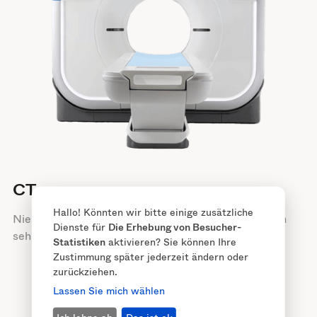
CT
Hallo! Könnten wir bitte einige zusätzliche
Nierensteine und Verkalkungen in Zysten lassen sich
Dienste für
Die Erhebung von Besucher-
sehr gut mit dem CT darstellen.
Statistiken
aktivieren? Sie können Ihre
Zustimmung später jederzeit ändern oder
zurückziehen.
Lassen Sie mich wählen