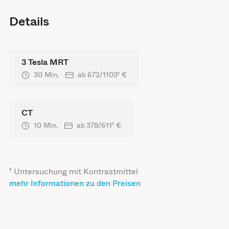
Details
3 Tesla MRT
30 Min.
ab
672/1103
¹ €
CT
10 Min.
ab
378/611
¹ €
¹ Untersuchung mit Kontrastmittel
mehr Informationen zu den Preisen