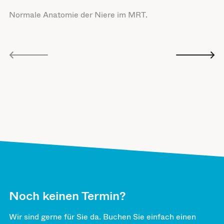
Normale Anatomie der Niere im MRT.
Nierenzyste links als Zufallsbefund ohne Beschwerden.
Entzündung der Niere links mit Abszess.
Noch keinen Termin?
Wir sind gerne für Sie da. Buchen Sie einfach einen