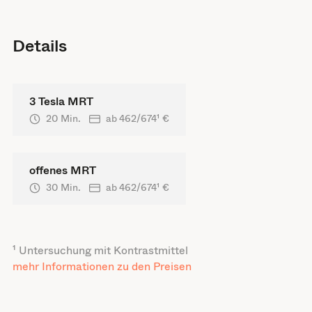
Details
3 Tesla MRT
20 Min.
ab
462/674
¹ €
offenes MRT
30 Min.
ab
462/674
¹ €
¹ Untersuchung mit Kontrastmittel
mehr Informationen zu den Preisen