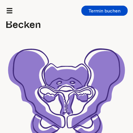
Termin buchen
Untersuchungen
/
Bauch & Becken
Becken